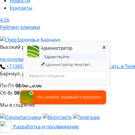
Новости
Контакты
4.26
Рейтинг клиники
Администратор
Высокий рейтинг
Здравствуйте!
на основании 43 отзывов
Чем я могу вам помочь?
+7 (3852) 552‑778
+7 906 966 3569
Написать в Тел
Барнаул, ул. Партизанская, 92
Пн-Пт
08:00-20:00
Сб-Вс
08:00-17:00
Мы онлайн, задавайте вопросы!
Мы в соцсетях:
Разработка и продвижение