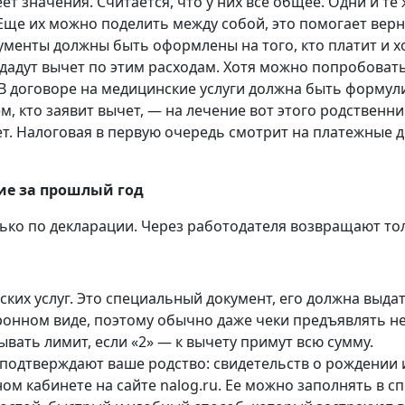
ет значения. Считается, что у них все общее. Одни и т
. Еще их можно поделить между собой, это помогает вер
ументы должны быть оформлены на того, кто платит и х
 дадут вычет по этим расходам. Хотя можно попробова
 договоре на медицинские услуги должна быть формулир
, кто заявит вычет, — на лечение вот этого родственник
т. Налоговая в первую очередь смотрит на платежные до
ние за прошлый год
ько по декларации. Через работодателя возвращают тол
ких услуг. Это специальный документ, его должна выдат
тронном виде, поэтому обычно даже чеки предъявлять не 
тывать лимит, если «2» — к вычету примут всю сумму.
подтверждают ваше родство: свидетельств о рождении и
м кабинете на сайте nalog.ru. Ее можно заполнять в с