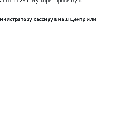
ас от ошибок и ускорит проверку. К
министратору-кассиру в наш Центр или