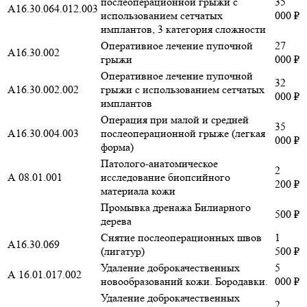
послеоперационной грыжи с
35
А16.30.064.012.003
использованием сетчатых
000 ₽
имплантов, 3 категория сложности
Оперативное лечение пупочной
27
А16.30.002
грыжи
000 ₽
Оперативное лечение пупочной
32
А16.30.002.002
грыжи с использованием сетчатых
000 ₽
имплантов
Операция при малой и средней
35
А16.30.004.003
послеоперационной грыже (легкая
000 ₽
форма)
Патолого-анатомическое
2
А 08.01.001
исследование биопсийного
200 ₽
материала кожи
Промывка дренажа Билиарного
500 ₽
дерева
Снятие послеоперационных швов
1
А16.30.069
(лигатур)
500 ₽
Удаление доброкачественных
5
А 16.01.017.002
новообразований кожи. Бородавки.
000 ₽
Удаление доброкачественных
2