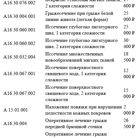
А16.30.076.002
2 категория сложности
600 ₽
Грыжесечение при грыже белой
25
А16.30.004.001
линии живота (легкая форма)
000 ₽
Иссечение глубогоко лигатурного
25
А16.30.060.001
шва, 1 категория сложности
000 ₽
Иссечение глубогоко лигатурного
30
А16.30.060.002
шва, 2 категория сложности
400 ₽
Иссечение множественных
18
А16.30.032.004
новообразований мягких тканей
500 ₽
Иссечение поверхностного
12
А16.30.067.001
свищевого хода, 1 категория
000 ₽
сложности
Иссечение поверхностного
15
А16.30.067.002
свищевого хода, 2 категория
000 ₽
сложности
Наложение повязки при нарушении
2
А 15.01.001
целостности кожных покровов
000 ₽
Оперативное лечение грыжи
26
А16.30.004
передней брюшной стенки
500 ₽
Оперативное лечение грыжи