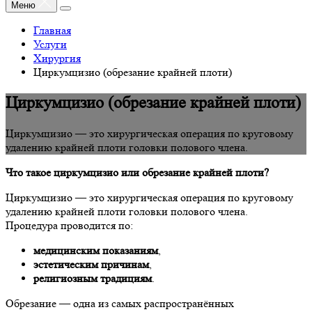
Меню
Главная
Услуги
Хирургия
Циркумцизио (обрезание крайней плоти)
Циркумцизио (обрезание крайней плоти)
Циркумцизио — это хирургическая операция по круговому
удалению крайней плоти головки полового члена.
Что такое циркумцизио или обрезание крайней плоти?
Циркумцизио — это хирургическая операция по круговому
удалению крайней плоти головки полового члена.
Процедура проводится по:
медицинским показаниям
,
эстетическим причинам
,
религиозным традициям
.
Обрезание — одна из самых распространённых