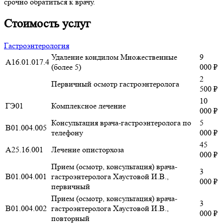
срочно обратиться к врачу.
Стоимость услуг
Гастроэнтерология
Удаление кондилом
Множественные
9
А16.01.017.4
(более 5)
000 ₽
2
Первичный осмотр гастроэнтеролога
500 ₽
10
ГЭ01
Комплексное лечение
000 ₽
Консультация врача-гастроэнтеролога по
5
В01.004.005
телефону
000 ₽
45
А25.16.001
Лечение описторхоза
000 ₽
Прием (осмотр, консультация) врача-
3
B01.004.001
гастроэнтеролога Хаустовой И.В.,
000 ₽
первичный
Прием (осмотр, консультация) врача-
3
B01.004.002
гастроэнтеролога Хаустовой И.В.,
000 ₽
повторный