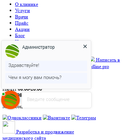
О клинике
Услуги
Врачи
Прайс
Акции
Блог
Новости
Администратор
Контакты
+7 (3852) 552‑778
+7 906 966 3569
Написать в
Здравствуйте!
Телеграм
Написать в MAX
brn@medline.pro
Чем я могу вам помочь?
Барнаул, ул. Партизанская, 92
Пн-Пт
08:00-20:00
Сб-Вс
08:00-17:00
Введите сообщение
Мы в соцсетях:
Разработка и продвижение
медицинского сайта