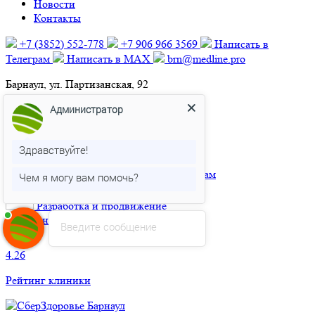
Новости
Контакты
+7 (3852) 552‑778
+7 906 966 3569
Написать в
Телеграм
Написать в MAX
brn@medline.pro
Барнаул, ул. Партизанская, 92
Пн-Пт
08:00-20:00
Администратор
Сб-Вс
08:00-17:00
Мы в соцсетях:
Здравствуйте!
Чем я могу вам помочь?
Разработка и продвижение
медицинского сайта
Введите сообщение
4.26
Рейтинг клиники