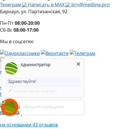
Телеграм
Написать в MAX
brn@medline.pro
Барнаул, ул. Партизанская, 92
Пн-Пт
08:00-20:00
Сб-Вс
08:00-17:00
Мы в соцсетях:
Разработка и продвижение
Администратор
медицинского сайта
Здравствуйте!
4.26
Администратор
печатает...
Рейтинг клиники
Введите сообщение
Высокий рейтинг
на основании 43 отзывов